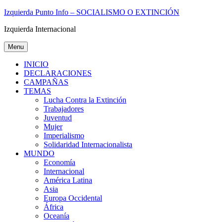
Skip
Izquierda Punto Info – SOCIALISMO O EXTINCIÓN
to
Izquierda Internacional
content
Menu
INICIO
DECLARACIONES
CAMPAÑAS
TEMAS
Lucha Contra la Extinción
Trabajadores
Juventud
Mujer
Imperialismo
Solidaridad Internacionalista
MUNDO
Economía
Internacional
América Latina
Asia
Europa Occidental
África
Oceanía