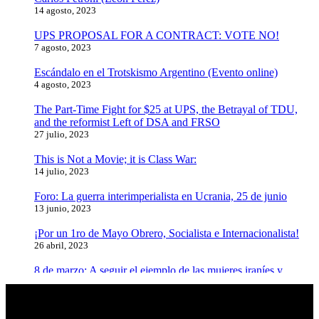
14 agosto, 2023
UPS PROPOSAL FOR A CONTRACT: VOTE NO!
7 agosto, 2023
Escándalo en el Trotskismo Argentino (Evento online)
4 agosto, 2023
The Part-Time Fight for $25 at UPS, the Betrayal of TDU,
and the reformist Left of DSA and FRSO
27 julio, 2023
This is Not a Movie; it is Class War:
14 julio, 2023
Foro: La guerra interimperialista en Ucrania, 25 de junio
13 junio, 2023
¡Por un 1ro de Mayo Obrero, Socialista e Internacionalista!
26 abril, 2023
8 de marzo: A seguir el ejemplo de las mujeres iraníes y
afganas, luchar contra el fundamentalismo y el feminicidio
8 marzo, 2023