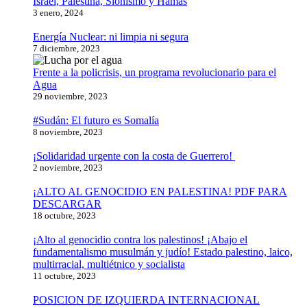
Israel, Palestina, Sionismo y Hamás
3 enero, 2024
Energía Nuclear: ni limpia ni segura
7 diciembre, 2023
Frente a la policrisis, un programa revolucionario para el
Agua
29 noviembre, 2023
#Sudán: El futuro es Somalía
8 noviembre, 2023
¡Solidaridad urgente con la costa de Guerrero!
2 noviembre, 2023
¡ALTO AL GENOCIDIO EN PALESTINA! PDF PARA
DESCARGAR
18 octubre, 2023
¡Alto al genocidio contra los palestinos! ¡Abajo el
fundamentalismo musulmán y judío! Estado palestino, laico,
multirracial, multiétnico y socialista
11 octubre, 2023
POSICION DE IZQUIERDA INTERNACIONAL