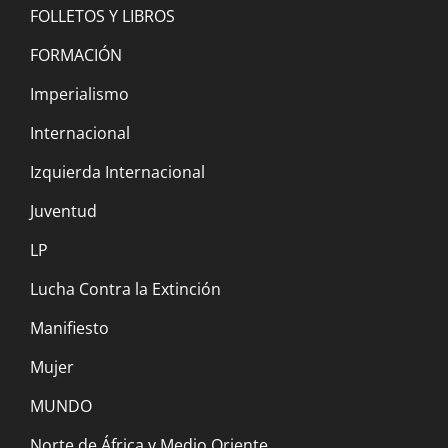
FOLLETOS Y LIBROS
22 enero, 2023
FORMACIÓN
Perú: sólo la revolución terminará con la
Imperialismo
explotación y la decadencia económica y
Internacional
social
Izquierda Internacional
23 diciembre, 2022
Juventud
Ganó Lula, siguen perdiendo los
LP
trabajadores
Lucha Contra la Extinción
11 diciembre, 2022
Manifiesto
Mujer
COP 27: The extinction must go on… [La
extinción debe continuar]
MUNDO
30 noviembre, 2022
Norte de África y Medio Oriente