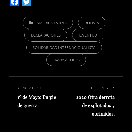
F
T
a
w
c
itt
CATEGORIES
AMÉRICA LATINA
BOLIVIA
e
er
DECLARACIONES
JUVENTUD
b
o
SOLIDARIDAD INTERNACIONALISTA
o
TRABAJADORES
k
Navegación
de
Previous
PREV POST
Next
NEXT POST
entradas
1º de Mayo: En pie
2020 Otra derrota
Post
Post
de guerra.
de explotados y
oprimidos.