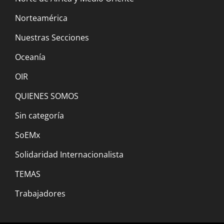
Norteamérica
Irán: El régimen islámico y el estado
Nuestras Secciones
teocrático están en crisis, intensifica la
Oceanía
represión. ¡Abajo Raisi y Jamenei!
20 noviembre, 2022
OIR
QUIENES SOMOS
Un paso adelante en la lucha contra la
Sin categoría
extinción y la guerra
SoEMx
3 noviembre, 2022
Solidaridad Internacionalista
Manifiesto por una Nueva Internacional
TEMAS
Marxista Revolucionaria y Anti-Extincionista
Trabajadores
21 octubre, 2022