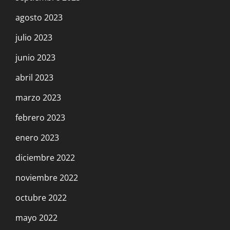
13 junio, 2023
agosto 2023
julio 2023
¡Por un 1ro de Mayo Obrero, Socialista e
Internacionalista!
junio 2023
26 abril, 2023
abril 2023
marzo 2023
8 de marzo: A seguir el ejemplo de las
febrero 2023
mujeres iraníes y afganas, luchar contra el
enero 2023
fundamentalismo y el feminicidio
8 marzo, 2023
diciembre 2022
noviembre 2022
Brasil: Nacido para ser imperialista
octubre 2022
6 marzo, 2023
mayo 2022