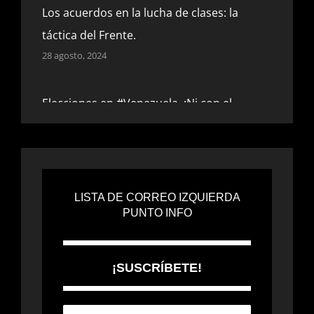
Los acuerdos en la lucha de clases: la
táctica del Frente.
28 agosto, 2024
Elecciones en #Venezuela. ¡Ni con el
Chavismo ni con los imperialismos!
2 agosto, 2024
¡VIVA LA LUCHA DEL PUEBLO KANACO!
LISTA DE CORREO IZQUIERDA
PUNTO INFO
5 junio, 2024
Por un Primero de mayo obrero, socialista
¡SUSCRÍBETE!
y antiextincionista.
18 abril, 2024