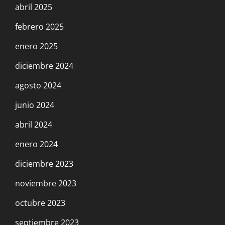
Escándalo en el Trotskismo Argentino
abril 2025
(Evento online)
febrero 2025
4 agosto, 2023
enero 2025
diciembre 2024
The Part-Time Fight for $25 at UPS, the
Betrayal of TDU, and the reformist Left of
agosto 2024
DSA and FRSO
junio 2024
27 julio, 2023
abril 2024
enero 2024
This is Not a Movie; it is Class War:
diciembre 2023
14 julio, 2023
noviembre 2023
Foro: La guerra interimperialista en
octubre 2023
Ucrania, 25 de junio
septiembre 2023