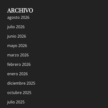
¿Acaso es Francia el eslabón más débil en
ARCHIVO
la cadena Imperialista Europea?
agosto 2026
24 agosto, 2023
julio 2026
junio 2026
VIDEO: Escandalo en el Trotskismo
mayo 2026
Argentino, Charla de Carlos Petroni (León
marzo 2026
Pérez)
14 agosto, 2023
febrero 2026
enero 2026
UPS PROPOSAL FOR A CONTRACT: VOTE
diciembre 2025
NO!
octubre 2025
7 agosto, 2023
julio 2025