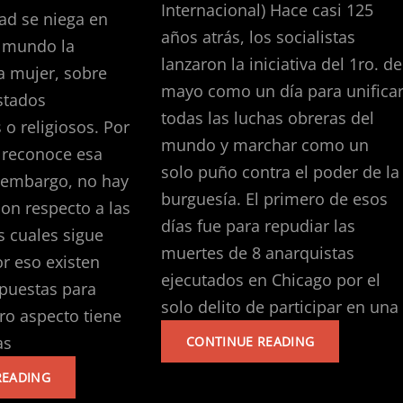
Internacional) Hace casi 125
dad se niega en
años atrás, los socialistas
l mundo la
lanzaron la iniciativa del 1ro. de
a mujer, sobre
mayo como un día para unifica
stados
todas las luchas obreras del
 o religiosos. Por
mundo y marchar como un
e reconoce esa
solo puño contra el poder de la
n embargo, no hay
burguesía. El primero de esos
on respecto a las
días fue para repudiar las
s cuales sigue
muertes de 8 anarquistas
or eso existen
ejecutados en Chicago por el
opuestas para
solo delito de participar en una
tro aspecto tiene
¡POR
as
CONTINUE READING
UN
LA
READING
1RO
LIBERACIÓN
DE