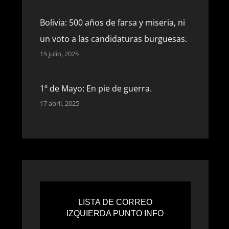
Bolivia: 500 años de farsa y miseria, ni
un voto a las candidaturas burguesas.
15 julio, 2025
1º de Mayo: En pie de guerra.
17 abril, 2025
Trump parece más poderoso de lo que
realmente es.
9 abril, 2025
LISTA DE CORREO
USA. Perspectivas 2025.
IZQUIERDA PUNTO INFO
9 abril, 2025