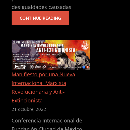
desigualdades causadas
LUCHA
CONTINUE READING
CONTRA
LA
DESIGUALDAD
EN
INDONESIA:
UNA
CHISPA
DE
ESPERANZA
Manifiesto por una Nueva
TRAS
Internacional Marxista
LAS
MANIFESTACIONES
Revolucionaria y Anti-
Extincionista
21 octubre, 2022
Conferencia Internacional de
Fundación Ciudad de México