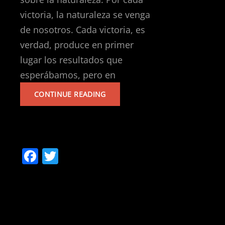
victoria, la naturaleza se venga
de nosotros. Cada victoria, es
verdad, produce en primer
lugar los resultados que
esperábamos, pero en
MANIFIESTO
CONTINUE READING
POR
UNA
NUEVA
INTERNACIONAL
MARXISTA
F
T
REVOLUCIONARIA
a
w
Y
ANTI-
c
itt
EXTINCIONISTA
e
er
b