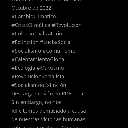
Octubre de 2022
#CambioClimatico
#CrisisClimática #Revolucion
#ColapsoCivilizatorio
#Extinction #LuchaSocial
#Socialismo #Comunismo
#CalentamientoGlobal
#Ecología #Marxismo
#RevoluciónSocialista
#SocialismooExtinción
Descarga versión en PDF aquí
Sin embargo, no nos
felicitemos demasiado a causa
de nuestras victorias humanas
sobre la naturaleza. Por cada