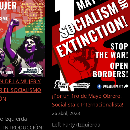
N DE LA MUJER Y
R EL SOCIALISMO
¡Por un 1ro de Mayo Obrero,
IÓN
Socialista e Internacionalista!
26 abril, 2023
 Izquierda
Left Party (Izquierda
l . INTRODUCCIÓN: