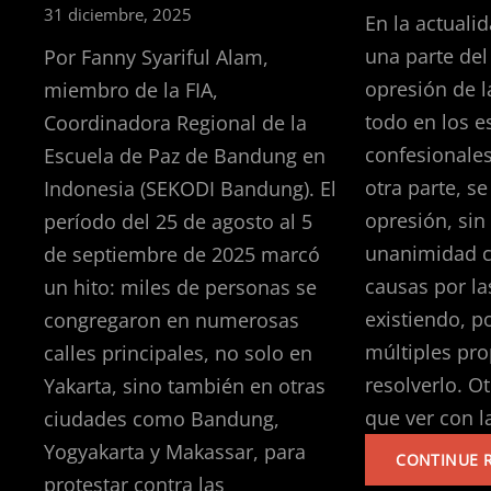
31 diciembre, 2025
En la actuali
una parte de
Por Fanny Syariful Alam,
opresión de l
miembro de la FIA,
todo en los e
Coordinadora Regional de la
confesionales
Escuela de Paz de Bandung en
otra parte, s
Indonesia (SEKODI Bandung). El
opresión, si
período del 25 de agosto al 5
unanimidad c
de septiembre de 2025 marcó
causas por la
un hito: miles de personas se
existiendo, p
congregaron en numerosas
múltiples pr
calles principales, no solo en
resolverlo. O
Yakarta, sino también en otras
que ver con l
ciudades como Bandung,
Yogyakarta y Makassar, para
CONTINUE 
protestar contra las