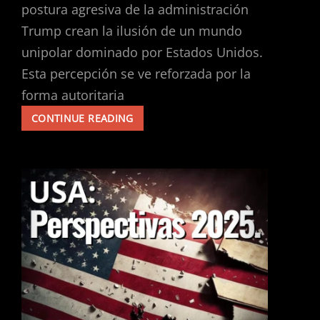
postura agresiva de la administración
Trump crean la ilusión de un mundo
unipolar dominado por Estados Unidos.
Esta percepción se ve reforzada por la
forma autoritaria
TRUMP
CONTINUE READING
PARECE
MÁS
PODEROSO
DE
LO
QUE
REALMENTE
ES.