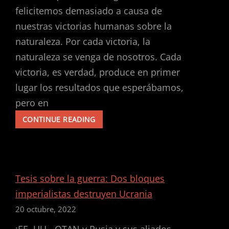
felicitemos demasiado a causa de
nuestras victorias humanas sobre la
naturaleza. Por cada victoria, la
naturaleza se venga de nosotros. Cada
victoria, es verdad, produce en primer
lugar los resultados que esperábamos,
pero en
MANIFIESTO
CONTINUE READING
POR
UNA
NUEVA
INTERNACIONAL
MARXISTA
Tesis sobre la guerra: Dos bloques
REVOLUCIONARIA
imperialistas destruyen Ucrania
Y
ANTI-
20 octubre, 2022
EXTINCIONISTA
¡EE. UU.- OTAN y Rusia y sus aliados