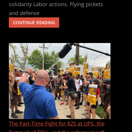
solidarity Labor actions. Flying pickets
and defense
UPS
CONTINUE READING
PROPOSAL
FOR
A
CONTRACT:
VOTE
NO!
The Part-Time Fight for $25 at UPS, the