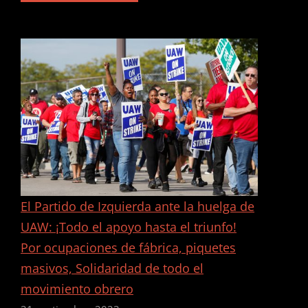
AMIDST
THE
DIGITAL
STORM:
WGA
STRIKES
A
LANDMARK
DEAL
AGAINST
ALL
ODDS
El Partido de Izquierda ante la huelga de
UAW: ¡Todo el apoyo hasta el triunfo!
Por ocupaciones de fábrica, piquetes
masivos, Solidaridad de todo el
movimiento obrero