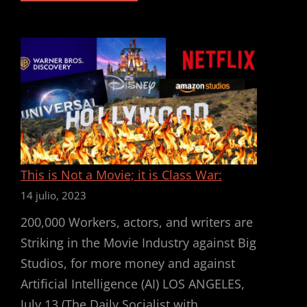
PART-
TIME
FIGHT
FOR
$25
AT
UPS,
THE
BETRAYAL
OF
TDU,
AND
This is Not a Movie; it is Class War:
THE
REFORMIST
14 julio, 2023
LEFT
OF
200,000 Workers, actors, and writers are
DSA
Striking in the Movie Industry against Big
AND
Studios, for more money and against
FRSO
Artificial Intelligence (AI) LOS ANGELES,
July 13 (The Daily Socialist with