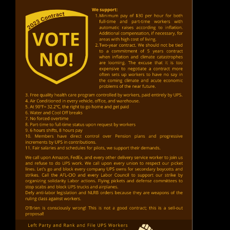
ANTE
LA
HUELGA
DE
UAW:
¡TODO
EL
APOYO
HASTA
EL
TRIUNFO!
POR
OCUPACIONES
DE
FÁBRICA,
PIQUETES
MASIVOS,
SOLIDARIDAD
DE
TODO
EL