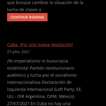
que busque cambiar la situación de la
lucha de clases a
DECLARACIÓN
CONTINUE READING
DEL
1O
DE
MAYO
IZQUIERDA
Cuba: ¡Por una nueva revolución!
INTERNACIONAL,
27 julio, 2021
LEFT
PARTY,
¡Ni imperialismo ni burocracia
OIR,
ORGANIZACION
estalinista! Partido revolucionario
DE
auténtico y lucha por el socialismo
IZQUIERDA
internacionalista Declaración de
REVOLUCIONARIA
Y
Izquierda Internacional (Left Party, EE.
SOCIALISMO
UU.- OIR Argentina, OPM, México)
O
EXTINCIÓN
27/07/2021 En Cuba no hay una