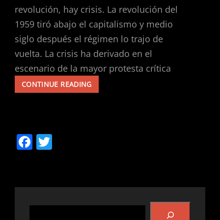
–
revolución, hay crisis. La revolución del
MÉXICO
1959 tiró abajo el capitalismo y medio
siglo después el régimen lo trajo de
vuelta. La crisis ha derivado en el
escenario de la mayor protesta crítica
CUBA:
CONTINUE READING
¡POR
UNA
NUEVA
REVOLUCIÓN!
F
T
a
w
c
itt
e
er
b
Buscar