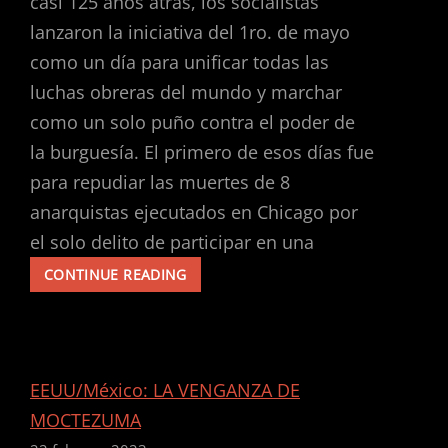
casi 125 años atrás, los socialistas
lanzaron la iniciativa del 1ro. de mayo
como un día para unificar todas las
luchas obreras del mundo y marchar
como un solo puño contra el poder de
la burguesía. El primero de esos días fue
para repudiar las muertes de 8
anarquistas ejecutados en Chicago por
el solo delito de participar en una
¡POR
CONTINUE READING
UN
1RO
DE
MAYO
OBRERO,
EEUU/México: LA VENGANZA DE
SOCIALISTA
MOCTEZUMA
E
INTERNACIONALISTA!