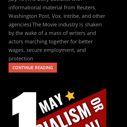
informational material from Reuters,
Washington Post, Vox, Intribe, and other
agencies) The Movie industry is shaken
by the wake of a mass of writers and
actors marching together for better
wages, secure employment, and
protection
THIS
CONTINUE READING
IS
NOT
A
MOVIE;
IT
IS
CLASS
WAR: