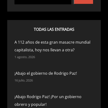
o
o
k
TODAS LAS ENTRADAS
A 112 años de esta gran masacre mundial
capitalista, hoy nos llevan a otra?
1 agosto, 2026
¡Abajo el gobierno de Rodrigo Paz!
16 julio, 2026
¡Abajo Rodrigo Paz! ¡Por un gobierno
obrero y popular!