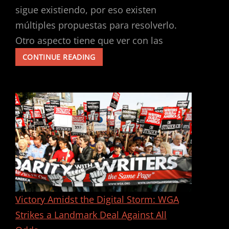
sigue existiendo, por eso existen
múltiples propuestas para resolverlo.
Otro aspecto tiene que ver con las
LA
CONTINUE READING
LIBERACIÓN
DE
LA
MUJER
Y
LA
LUCHA
POR
EL
SOCIALISMO
O
LA
EXTINCIÓN
Victory Amidst the Digital Storm: WGA
Strikes a Landmark Deal Against All