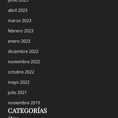
junio 2023
UPS PROPOSAL FOR A CONTRACT: VOTE
abril 2023
NO!
marzo 2023
7 agosto, 2023
febrero 2023
Escándalo en el Trotskismo Argentino
enero 2023
(Evento online)
diciembre 2022
4 agosto, 2023
noviembre 2022
octubre 2022
The Part-Time Fight for $25 at UPS, the
mayo 2022
Betrayal of TDU, and the reformist Left of
DSA and FRSO
julio 2021
27 julio, 2023
noviembre 2019
CATEGORÍAS
This is Not a Movie; it is Class War: