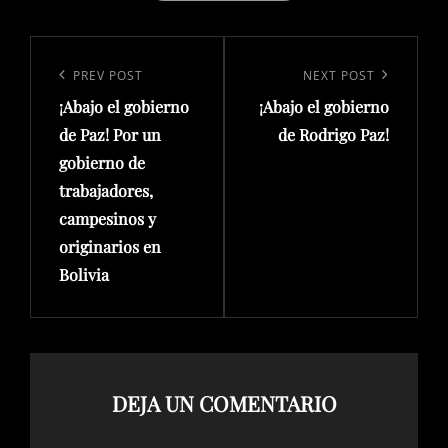
e
er
b
Navegación
o
de
Previous
PREV POST
Next
NEXT POST
o
entradas
¡Abajo el gobierno
¡Abajo el gobierno
Post
Post
k
de Paz! Por un
de Rodrigo Paz!
gobierno de
trabajadores,
campesinos y
originarios en
Bolivia
DEJA UN COMENTARIO