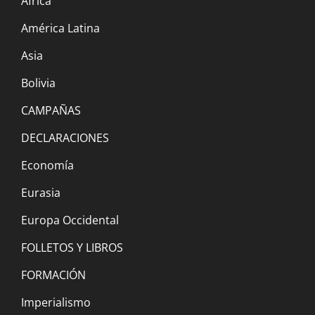
África
14 julio, 2023
América Latina
Asia
Foro: La guerra interimperialista en
Bolivia
Ucrania, 25 de junio
CAMPAÑAS
13 junio, 2023
DECLARACIONES
¡Por un 1ro de Mayo Obrero, Socialista e
Economía
Internacionalista!
Eurasia
26 abril, 2023
Europa Occidental
FOLLETOS Y LIBROS
8 de marzo: A seguir el ejemplo de las
mujeres iraníes y afganas, luchar contra el
FORMACIÓN
fundamentalismo y el feminicidio
Imperialismo
8 marzo, 2023