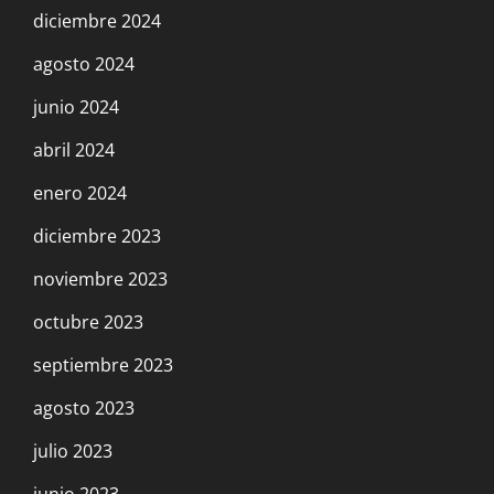
diciembre 2024
21 septiembre, 2023
agosto 2024
Aristocracia obrera y Burocracia sindical
junio 2024
16 septiembre, 2023
abril 2024
enero 2024
¿Acaso es Francia el eslabón más débil en
diciembre 2023
la cadena Imperialista Europea?
24 agosto, 2023
noviembre 2023
octubre 2023
VIDEO: Escandalo en el Trotskismo
septiembre 2023
Argentino, Charla de Carlos Petroni (León
agosto 2023
Pérez)
14 agosto, 2023
julio 2023