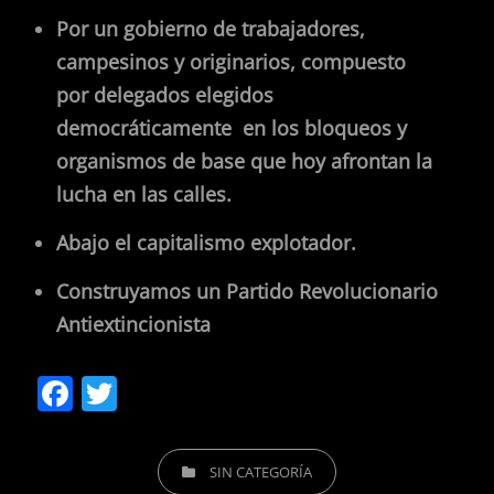
Por un gobierno de trabajadores,
campesinos y originarios, compuesto
por delegados elegidos
democráticamente en los bloqueos y
organismos de base que hoy afrontan la
lucha en las calles.
Abajo el capitalismo explotador.
Construyamos un Partido Revolucionario
Antiextincionista
F
T
a
w
c
itt
CATEGORIES
SIN CATEGORÍA