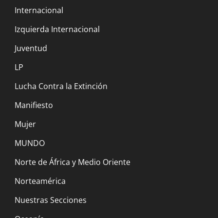
Internacional
Izquierda Internacional
Brasil: Nacido para ser imperialista
6 marzo, 2023
Juventud
LP
EEUU/México: LA VENGANZA DE
Lucha Contra la Extinción
MOCTEZUMA
Manifiesto
22 febrero, 2023
Mujer
Perú: Los obreros y campesinos deben
MUNDO
luchar por el poder para evitar la derrota
Norte de África y Medio Oriente
8 febrero, 2023
Norteamérica
Nuestras Secciones
Policrisis: Coyuntura internacional