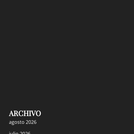
¡ALTO AL GENOCIDIO EN PALESTINA! PDF
PARA DESCARGAR
18 octubre, 2023
¡Alto al genocidio contra los palestinos!
¡Abajo el fundamentalismo musulmán y
judío! Estado palestino, laico, multirracial,
multiétnico y socialista
11 octubre, 2023
POSICION DE IZQUIERDA INTERNACIONAL
ARCHIVO
FRENTE A LAS ELECCIONES GENERALES EN
agosto 2026
ARGENTINA, 2023
julio 2026