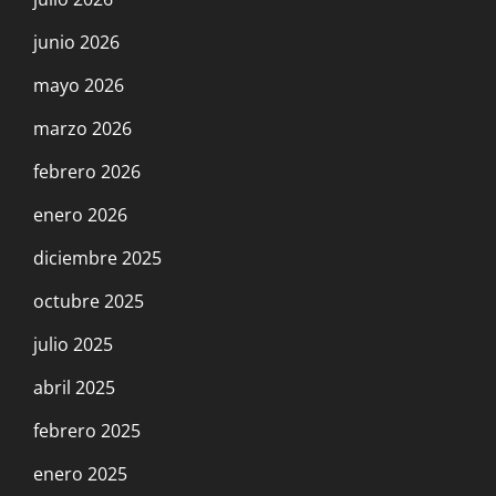
11 octubre, 2023
junio 2026
mayo 2026
LA LIBERACIÓN DE LA MUJER Y LA LUCHA
marzo 2026
POR EL SOCIALISMO O LA EXTINCIÓN
2 octubre, 2023
febrero 2026
enero 2026
Victory Amidst the Digital Storm: WGA
diciembre 2025
Strikes a Landmark Deal Against All Odds
octubre 2025
26 septiembre, 2023
julio 2025
El Partido de Izquierda ante la huelga de
abril 2025
UAW: ¡Todo el apoyo hasta el triunfo! Por
febrero 2025
ocupaciones de fábrica, piquetes masivos,
enero 2025
Solidaridad de todo el movimiento obrero