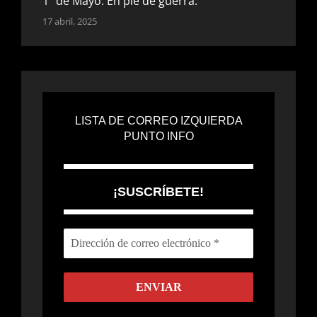
1º de Mayo: En pie de guerra.
17 abril, 2025
Trump parece más poderoso de lo que
realmente es.
9 abril, 2025
LISTA DE CORREO IZQUIERDA
PUNTO INFO
USA. Perspectivas 2025.
9 abril, 2025
¡SUSCRÍBETE!
¡Todo el apoyo a los migrantes!
24 febrero, 2025
Brasil. O mais grande do mundo.