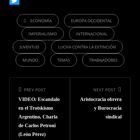
a
T
CATEGORIES
c
w
ECONOMÍA
EUROPA OCCIDENTAL
e
i
IMPERIALISMO
INTERNACIONAL
b
t
JUVENTUD
LUCHA CONTRA LA EXTINCIÓN
o
t
o
e
MUNDO
TEMAS
TRABAJADORES
k
r
Navegación
de
Previous
PREV POST
Next
NEXT POST
entradas
VIDEO: Escandalo
Aristocracia obrera
Post
Post
en el Trotskismo
y Burocracia
Argentino, Charla
sindical
de Carlos Petroni
(León Pérez)