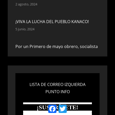
2 agosto, 2024
¡VIVA LA LUCHA DEL PUEBLO KANACO!
5 junio, 2024
Por un Primero de mayo obrero, socialista
y antiextincionista.
18 abril, 2024
¡PAREMOS EL GENOCIDIO DE PALESTINOS!
LISTA DE CORREO IZQUIERDA
6 abril, 2024
PUNTO INFO
¿Son el fascismo y el nazismo lo mismo?
Facebook
Twitter
¡SUSCRÍBETE!
15 enero, 2024