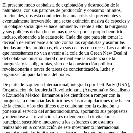
El presente modo capitalista de explotación y destrucción de la
naturaleza, con sus patrones de
producción y consumo infinitos,
irracionales, nos está conduciendo a una crisis sin precedentes y
eventualmente irreversible, una sexta extinción masiva de especies y
un colapso social que se hace inminente. Frente a ello, la burguesía
y sus políticos no han hecho más que ver por su propio beneficio,
incluso, abonando a la catástrofe. Cada día que pasa sin tomar la
decisión de enfrentarse a fondo contra los capitalistas y asumir las
riendas ante los problemas, eleva sus costos con creces. Los cambios
que necesitamos no van a venir a la cola de un Green New Deal ni
del colaboracionismo liberal que mantiene la existencia de la
burguesía y las oligarquías, sino de la construcción política
revolucionaria a través de tareas de concientización, lucha y
organización para la toma del poder.
De parte de Izquierda Internacional, integrada por Left Party (USA),
Organización de Izquierda Revolucionaria (Argentina) y Socialismo
o Extinción México, llamamos a los científicos a romper con la
burguesía, a denunciar las traiciones y las manipulaciones que hacen
de la ciencia y los científicos que colaboran con la extinción, a
ponerse al servicio del antiextincionismo, aportando sus propuestas,
y uniéndose a la revolución. Les extendemos la invitación a
participar, suscribir o integrarse a los esfuerzos que estamos
realizando en la construcción de este movimiento internacional,
concretamente les invitamos a las jornadas de reuniones mensuales