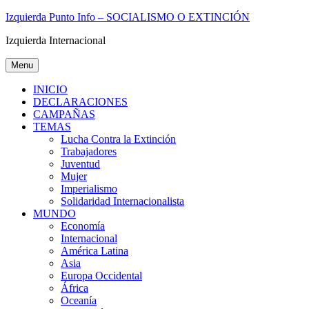
Skip
Izquierda Punto Info – SOCIALISMO O EXTINCIÓN
to
Izquierda Internacional
content
Menu
INICIO
DECLARACIONES
CAMPAÑAS
TEMAS
Lucha Contra la Extinción
Trabajadores
Juventud
Mujer
Imperialismo
Solidaridad Internacionalista
MUNDO
Economía
Internacional
América Latina
Asia
Europa Occidental
África
Oceanía