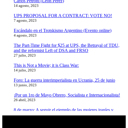
Carlos Petroni (León Pérez)
14 agosto, 2023
UPS PROPOSAL FOR A CONTRACT: VOTE NO!
7 agosto, 2023
Escándalo en el Trotskismo Argentino (Evento online)
4 agosto, 2023
The Part-Time Fight for $25 at UPS, the Betrayal of TDU,
and the reformist Left of DSA and FRSO
27 julio, 2023
This is Not a Movie; it is Class War:
14 julio, 2023
Foro: La guerra interimperialista en Ucrania, 25 de junio
13 junio, 2023
¡Por un 1ro de Mayo Obrero, Socialista e Internacionalista!
26 abril, 2023
8 de marzo: A seguir el ejemplo de las mujeres iraníes y
afganas, luchar contra el fundamentalismo y el feminicidio
8 marzo, 2023