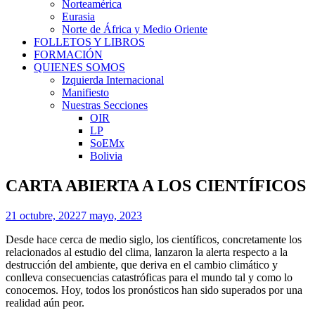
Norteamérica
Eurasia
Norte de África y Medio Oriente
FOLLETOS Y LIBROS
FORMACIÓN
QUIENES SOMOS
Izquierda Internacional
Manifiesto
Nuestras Secciones
OIR
LP
SoEMx
Bolivia
CARTA ABIERTA A LOS CIENTÍFICOS
Posted
21 octubre, 2022
7 mayo, 2023
on
Desde hace cerca de medio siglo, los científicos, concretamente los
relacionados al estudio del clima, lanzaron la alerta respecto a la
destrucción del ambiente, que deriva en el cambio climático y
conlleva consecuencias catastróficas para el mundo tal y como lo
conocemos. Hoy, todos los pronósticos han sido superados por una
realidad aún peor.