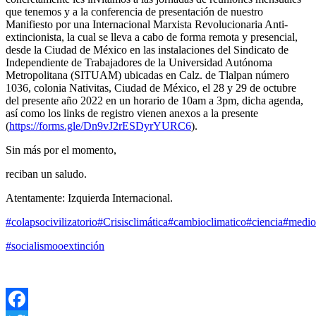
que tenemos y a la conferencia de presentación de nuestro
Manifiesto por una Internacional Marxista Revolucionaria Anti-
extincionista, la cual se lleva a cabo de forma remota y presencial,
desde la Ciudad de México en las instalaciones del Sindicato de
Independiente de Trabajadores de la Universidad Autónoma
Metropolitana (SITUAM) ubicadas en Calz. de Tlalpan número
1036, colonia Nativitas, Ciudad de México, el 28 y 29 de octubre
del presente año 2022 en un horario de 10am a 3pm, dicha agenda,
así como los links de registro vienen anexos a la presente
(
https://forms.gle/Dn9vJ2rESDyrYURC6
).
Sin más por el momento,
reciban un saludo.
Atentamente: Izquierda Internacional.
#colapsocivilizatorio
#Crisisclimática
#cambioclimatico
#ciencia
#medio
#socialismooextinción