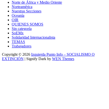
Norte de África y Medio Oriente
Norteamérica
Nuestras Secciones
Oceanía
OIR
QUIENES SOMOS
Sin categoría
SoEMx
Solidaridad Internacionalista
TEMAS
Trabajadores
Copyright © 2026
Izquierda Punto Info – SOCIALISMO O
EXTINCIÓN
|
Signify Dark by
WEN Themes
Scroll
Up