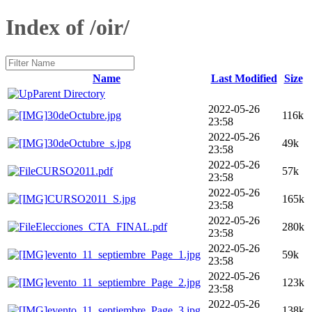
Index of /oir/
Name
Last Modified
Size
Parent Directory
2022-05-26
30deOctubre.jpg
116k
23:58
2022-05-26
30deOctubre_s.jpg
49k
23:58
2022-05-26
CURSO2011.pdf
57k
23:58
2022-05-26
CURSO2011_S.jpg
165k
23:58
2022-05-26
Elecciones_CTA_FINAL.pdf
280k
23:58
2022-05-26
evento_11_septiembre_Page_1.jpg
59k
23:58
2022-05-26
evento_11_septiembre_Page_2.jpg
123k
23:58
2022-05-26
evento_11_septiembre_Page_3.jpg
138k